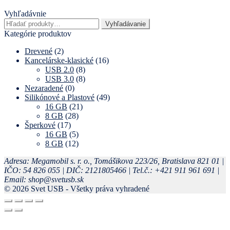
Vyhľadávnie
Hľadať:
Vyhľadávanie
Kategórie produktov
Drevené
(2)
Kancelárske-klasické
(16)
USB 2.0
(8)
USB 3.0
(8)
Nezaradené
(0)
Silikónové a Plastové
(49)
16 GB
(21)
8 GB
(28)
Šperkové
(17)
16 GB
(5)
8 GB
(12)
Adresa: Megamobil s. r. o., Tomášikova 223/26, Bratislava 821 01 |
IČO: 54 826 055 | DIČ: 2121805466 | Tel.č.: +421 911 961 691 |
Email: shop@svetusb.sk
© 2026 Svet USB - Všetky práva vyhradené