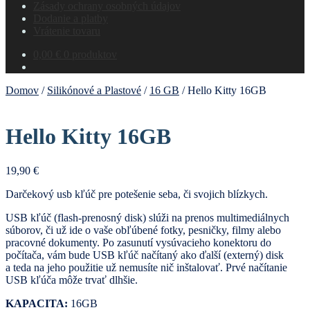
Zásady ochrany osobných údajov
Dodanie a platby
Vrátenie tovaru
0,00
€
0 produktov
Domov
/
Silikónové a Plastové
/
16 GB
/
Hello Kitty 16GB
Hello Kitty 16GB
19,90
€
Darčekový usb kľúč pre potešenie seba, či svojich blízkych.
USB kľúč (flash-prenosný disk) slúži na prenos multimediálnych
súborov, či už ide o vaše obľúbené fotky, pesničky, filmy alebo
pracovné dokumenty. Po zasunutí vysúvacieho konektoru do
počítača, vám bude USB kľúč načítaný ako ďalší (externý) disk
a teda na jeho použitie už nemusíte nič inštalovať. Prvé načítanie
USB kľúča môže trvať dlhšie.
KAPACITA:
16GB