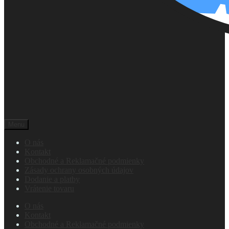
Menu
O nás
Kontakt
Obchodné a Reklamačné podmienky
Zásady ochrany osobných údajov
Dodanie a platby
Vrátenie tovaru
O nás
Kontakt
Obchodné a Reklamačné podmienky